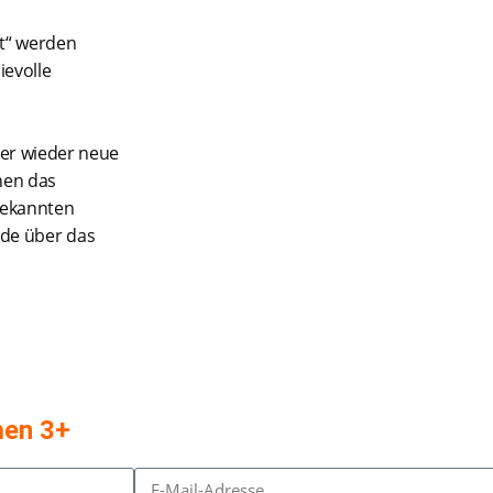
tt“ werden
ievolle
mer wieder neue
nen das
bekannten
ude über das
men 3+