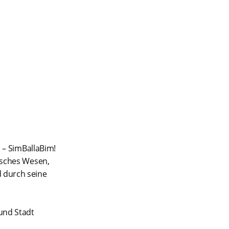
 – SimBallaBim!
isches Wesen,
d durch seine
und Stadt