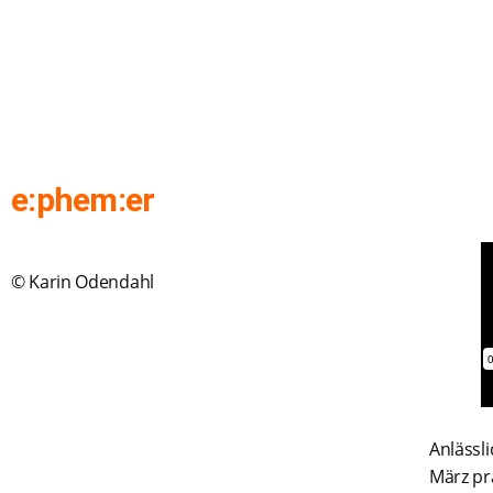
e:phem:er
© Karin Odendahl
Anlässl
März pr