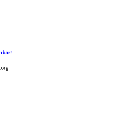
hbar!
.org