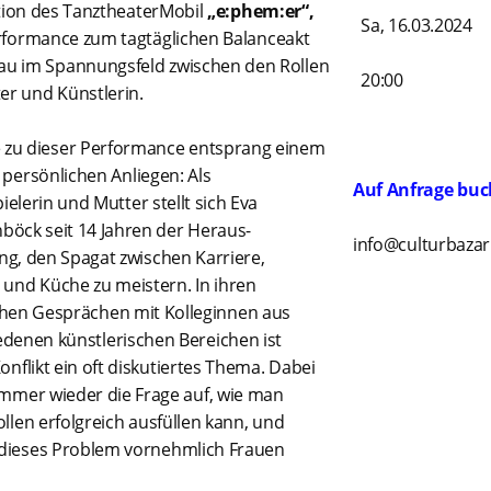
ion des TanztheaterMobil
„e:phem:er“,
Sa, 16.03.2024
rformance zum tagtäglichen Balanceakt
rau im Spannungsfeld zwischen den Rollen
20:00
ter und Künstlerin.
e zu dieser Performance entsprang einem
 persönlichen Anliegen: Als
Auf Anfrage buc
ielerin und Mutter
stellt sich
Eva
böck seit 14 Jahren der Heraus-
info@culturbazar
ng, den Spagat zwischen Karriere,
 und Küche zu meistern. In ihren
chen Gesprächen mit Kolleginnen aus
edenen künstlerischen Bereichen ist
onflikt ein oft diskutiertes Thema. Dabei
immer wieder die Frage auf, w
ie man
llen erfolgreich ausfüllen kann, und
ieses Problem vornehmlich Frauen