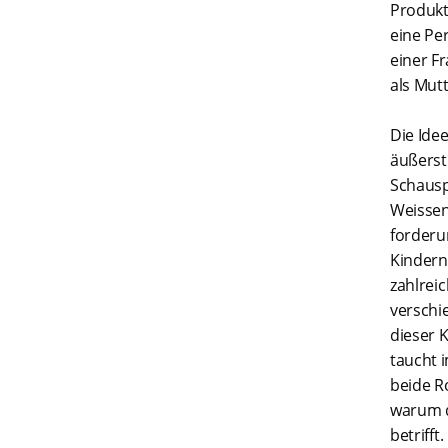
Produkt
eine Pe
einer F
als Mut
Die Ide
äußerst
Schausp
Weissen
forderu
Kindern
zahlrei
verschi
dieser K
taucht 
beide Ro
warum d
betrifft.