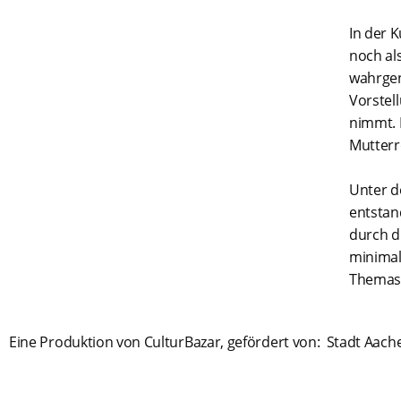
In der 
noch als
wahrgen
Vorstell
nimmt. D
Mutterro
Unter d
entstan
durch d
minimal
Themas p
Eine Produktion von CulturBazar, gefördert von: Stadt Aach