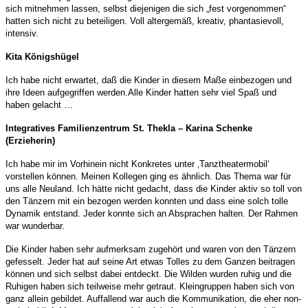
sich mitnehmen lassen, selbst diejenigen die sich „fest vorgenommen“
hatten sich nicht zu beteiligen.
Voll altergemäß, kreativ, phantasievoll,
intensiv.
Kita Königshügel
Ich habe nicht erwartet, daß die Kinder in diesem Maße einbezogen und
ihre Ideen aufgegriffen werden.
Alle Kinder hatten sehr viel Spaß und
haben gelacht …
Integratives Familienzentrum St. Thekla – Karina Schenke
(Erzieherin)
Ich habe mir im Vorhinein nicht Konkretes unter ‚Tanztheatermobil‘
vorstellen können. Meinen Kollegen ging es ähnlich. Das Thema war für
uns alle Neuland. Ich hätte nicht gedacht, dass die Kinder aktiv so toll von
den Tänzern mit ein bezogen werden konnten und dass eine solch tolle
Dynamik entstand. Jeder konnte sich an Absprachen halten. Der Rahmen
war wunderbar.
Die Kinder haben sehr aufmerksam zugehört und waren von den Tänzern
gefesselt. Jeder hat auf seine Art etwas Tolles zu dem Ganzen beitragen
können und sich selbst dabei entdeckt. Die Wilden wurden ruhig und die
Ruhigen haben sich teilweise mehr getraut. Kleingruppen haben sich von
ganz allein gebildet. Auffallend war auch die Kommunikation, die eher non-