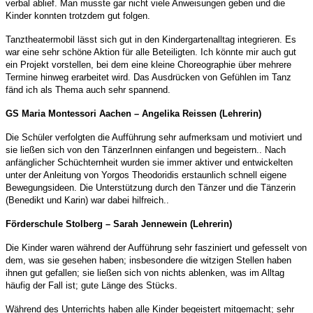
verbal ablief. Man musste gar nicht viele Anweisungen geben und die
Kinder konnten trotzdem gut folgen.
Tanztheatermobil lässt sich gut in den Kindergartenalltag integrieren. Es
war eine sehr schöne Aktion für alle Beteiligten. Ich könnte mir auch gut
ein Projekt vorstellen, bei dem eine kleine Choreographie über mehrere
Termine hinweg erarbeitet wird. Das Ausdrücken von Gefühlen im Tanz
fänd ich als Thema auch sehr spannend.
GS Maria Montessori Aachen – Angelika Reissen (Lehrerin)
Die Schüler verfolgten die Aufführung sehr aufmerksam und motiviert und
sie ließen sich von den TänzerInnen einfangen und begeistern.. Nach
anfänglicher Schüchternheit wurden sie immer aktiver und entwickelten
unter der Anleitung von Yorgos Theodoridis erstaunlich schnell eigene
Bewegungsideen. Die Unterstützung durch den Tänzer und die Tänzerin
(Benedikt und Karin) war dabei hilfreich..
Förderschule Stolberg – Sarah Jennewein (Lehrerin)
Die Kinder waren während der Aufführung sehr fasziniert und gefesselt von
dem, was sie gesehen haben; insbesondere die witzigen Stellen haben
ihnen gut gefallen; sie ließen sich von nichts ablenken, was im Alltag
häufig der Fall ist; gute Länge des Stücks.
Während des Unterrichts haben alle Kinder begeistert mitgemacht; sehr